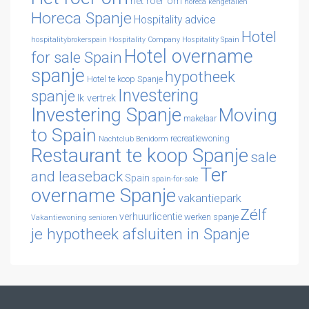
het roer om
horeca kengetallen
Horeca Spanje
Hospitality advice
Hotel
hospitalitybrokerspain
Hospitality Company
Hospitality Spain
Hotel overname
for sale Spain
spanje
hypotheek
Hotel te koop Spanje
Investering
spanje
Ik vertrek
Investering Spanje
Moving
makelaar
to Spain
recreatiewoning
Nachtclub Benidorm
Restaurant te koop Spanje
sale
Ter
and leaseback
Spain
spain-for-sale
overname Spanje
vakantiepark
Zélf
verhuurlicentie
werken spanje
Vakantiewoning senioren
je hypotheek afsluiten in Spanje