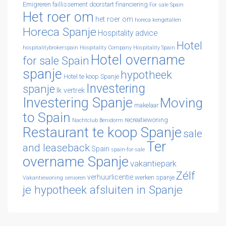
Emigreren
faillissement doorstart
financiering
For sale Spain
Het roer om
het roer om
horeca kengetallen
Horeca Spanje
Hospitality advice
Hotel
hospitalitybrokerspain
Hospitality Company
Hospitality Spain
Hotel overname
for sale Spain
spanje
hypotheek
Hotel te koop Spanje
Investering
spanje
Ik vertrek
Investering Spanje
Moving
makelaar
to Spain
recreatiewoning
Nachtclub Benidorm
Restaurant te koop Spanje
sale
Ter
and leaseback
Spain
spain-for-sale
overname Spanje
vakantiepark
Zélf
verhuurlicentie
werken spanje
Vakantiewoning senioren
je hypotheek afsluiten in Spanje