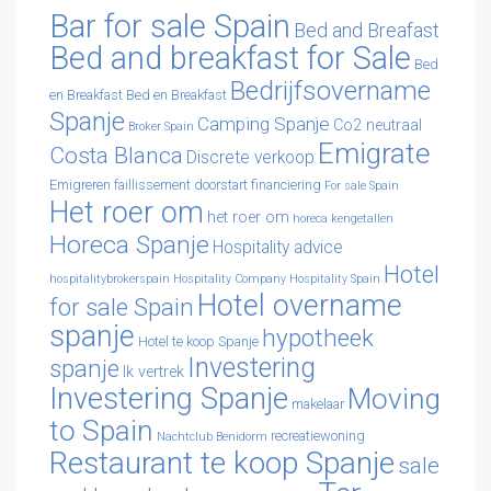
Bar for sale Spain
Bed and Breafast
Bed and breakfast for Sale
Bed
Bedrijfsovername
en Breakfast
Bed en Breakfast
Spanje
Camping Spanje
Co2 neutraal
Broker Spain
Emigrate
Costa Blanca
Discrete verkoop
Emigreren
faillissement doorstart
financiering
For sale Spain
Het roer om
het roer om
horeca kengetallen
Horeca Spanje
Hospitality advice
Hotel
hospitalitybrokerspain
Hospitality Company
Hospitality Spain
Hotel overname
for sale Spain
spanje
hypotheek
Hotel te koop Spanje
Investering
spanje
Ik vertrek
Investering Spanje
Moving
makelaar
to Spain
recreatiewoning
Nachtclub Benidorm
Restaurant te koop Spanje
sale