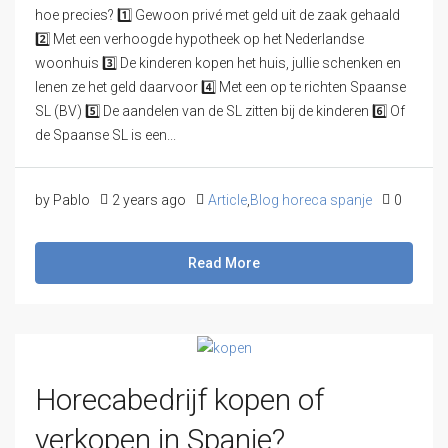
hoe precies? 1️⃣ Gewoon privé met geld uit de zaak gehaald
2️⃣ Met een verhoogde hypotheek op het Nederlandse
woonhuis 3️⃣ De kinderen kopen het huis, jullie schenken en
lenen ze het geld daarvoor 4️⃣ Met een op te richten Spaanse
SL (BV) 5️⃣ De aandelen van de SL zitten bij de kinderen 6️⃣ Of
de Spaanse SL is een...
by Pablo
2 years ago
Article
,
Blog horeca spanje
0
Read More
Horecabedrijf kopen of
verkopen in Spanje?