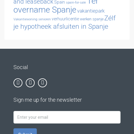
Ter
and leaseback
Spain
spain-for-sale
overname Spanje
vakantiepark
Zélf
verhuurlicentie
werken spanje
Vakantiewoning senioren
je hypotheek afsluiten in Spanje
Social
Sign me up for the newsletter