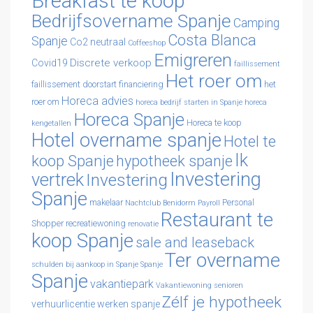
Breakfast te koop
Bedrijfsovername Spanje
Camping
Costa Blanca
Spanje
Co2 neutraal
Coffeeshop
Emigreren
Discrete verkoop
Covid19
faillissement
Het roer om
faillissement doorstart
financiering
het
Horeca advies
roer om
horeca bedrijf starten in Spanje
horeca
Horeca Spanje
Horeca te koop
kengetallen
Hotel overname spanje
Hotel te
Ik
koop Spanje
hypotheek spanje
Investering
vertrek
Investering
Spanje
makelaar
Personal
Nachtclub Benidorm
Payroll
Restaurant te
Shopper
recreatiewoning
renovatie
koop Spanje
sale and leaseback
Ter overname
schulden bij aankoop in Spanje
Spanje
Spanje
vakantiepark
Vakantiewoning senioren
Zélf je hypotheek
verhuurlicentie
werken spanje