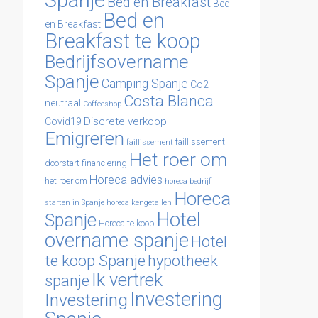
Spanje
Bed en Breakfast
Bed
Bed en
en Breakfast
Breakfast te koop
Bedrijfsovername
Spanje
Camping Spanje
Co2
Costa Blanca
neutraal
Coffeeshop
Discrete verkoop
Covid19
Emigreren
faillissement
faillissement
Het roer om
doorstart
financiering
Horeca advies
het roer om
horeca bedrijf
Horeca
starten in Spanje
horeca kengetallen
Hotel
Spanje
Horeca te koop
overname spanje
Hotel
te koop Spanje
hypotheek
Ik vertrek
spanje
Investering
Investering