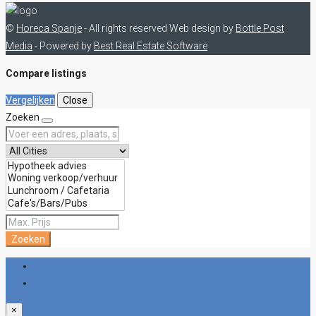
©
Horeca Spanje
- All rights reserved
Web design by
Bottle Post
Media
- Powered by
Best Real Estate Software
Compare listings
Vergelijken
Close
Zoeken
Zoeken
Log in
Registreren
×