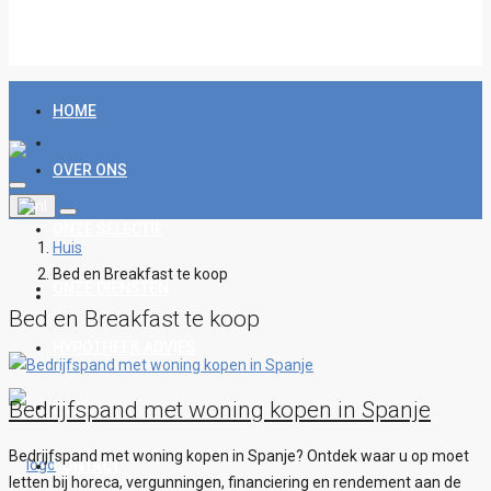
HOME
OVER ONS
ONZE SELECTIE
Huis
Bed en Breakfast te koop
ONZE DIENSTEN
Bed en Breakfast te koop
HYPOTHEEK ADVIES
Bedrijfspand met woning kopen in Spanje
BLOG
Bedrijfspand met woning kopen in Spanje? Ontdek waar u op moet
CONTACT
letten bij horeca, vergunningen, financiering en rendement aan de