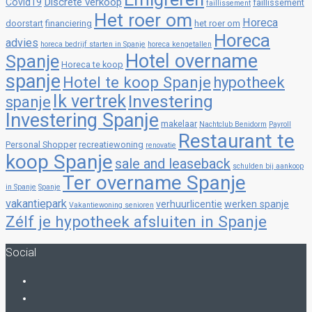
Discrete verkoop
Covid19
faillissement
faillissement
Het roer om
Horeca
doorstart
financiering
het roer om
Horeca
advies
horeca bedrijf starten in Spanje
horeca kengetallen
Hotel overname
Spanje
Horeca te koop
spanje
Hotel te koop Spanje
hypotheek
Ik vertrek
Investering
spanje
Investering Spanje
makelaar
Nachtclub Benidorm
Payroll
Restaurant te
Personal Shopper
recreatiewoning
renovatie
koop Spanje
sale and leaseback
schulden bij aankoop
Ter overname Spanje
in Spanje
Spanje
vakantiepark
verhuurlicentie
werken spanje
Vakantiewoning senioren
Zélf je hypotheek afsluiten in Spanje
Social