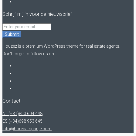
Schrijf mij in voor de nieuwsbrief
Submit
Houzez is a premium WordPress theme for real estate agents.
Don’t forget to fullow us on:
Contact
NL (+31)850 604 448
ES (+34)698 953 645
info@horeca-spanje.com