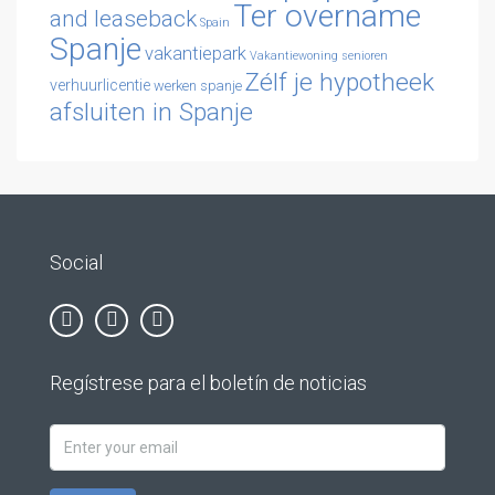
Ter overname
and leaseback
Spain
Spanje
vakantiepark
Vakantiewoning senioren
Zélf je hypotheek
verhuurlicentie
werken spanje
afsluiten in Spanje
Social
Regístrese para el boletín de noticias