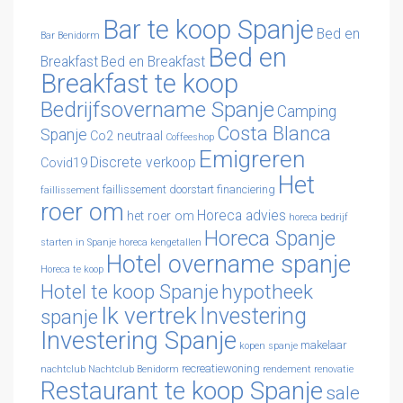
Bar te koop Spanje
Bed en
Bar Benidorm
Bed en
Breakfast
Bed en Breakfast
Breakfast te koop
Bedrijfsovername Spanje
Camping
Costa Blanca
Spanje
Co2 neutraal
Coffeeshop
Emigreren
Discrete verkoop
Covid19
Het
faillissement doorstart
financiering
faillissement
roer om
Horeca advies
het roer om
horeca bedrijf
Horeca Spanje
starten in Spanje
horeca kengetallen
Hotel overname spanje
Horeca te koop
Hotel te koop Spanje
hypotheek
Ik vertrek
Investering
spanje
Investering Spanje
makelaar
kopen spanje
recreatiewoning
nachtclub
Nachtclub Benidorm
rendement
renovatie
Restaurant te koop Spanje
sale