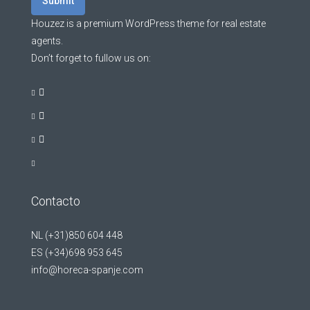
Submit
Houzez is a premium WordPress theme for real estate
agents.
Don’t forget to fullow us on:
Contacto
NL (+31)850 604 448
ES (+34)698 953 645
info@horeca-spanje.com