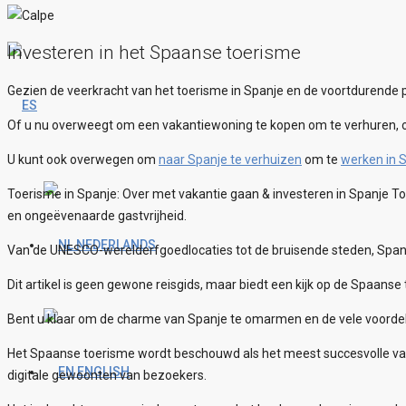
Investeren in het Spaanse toerisme
Gezien de veerkracht van het toerisme in Spanje en de voortdurende 
Of u nu overweegt om een vakantiewoning te kopen om te verhuren, 
U kunt ook overwegen om
naar Spanje te verhuizen
om te
werken in 
Toerisme in Spanje: Over met vakantie gaan & investeren in Spanje Toe
en ongeëvenaarde gastvrijheid.
NEDERLANDS
Van de UNESCO-werelderfgoedlocaties tot de bruisende steden, Span
Dit artikel is geen gewone reisgids, maar biedt een kijk op de Spaans
Bent u klaar om de charme van Spanje te omarmen en de vele voordel
Het Spaanse toerisme wordt beschouwd als het meest succesvolle vanw
ENGLISH
digitale gewoonten van bezoekers.