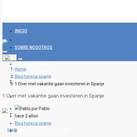
INICIO
SOBRE NOSOTROS
NUESTRA SELECCIÓN
Home
Blog horeca spanje
NUESTROS SERVICIOS
1 Over met vakantie gaan investeren in Spanje
1 Over met vakantie gaan investeren in Spanje
ASESORAMIENTO HIPOTECARIO
por Pablo
BLOG
hace 2 años
Blog horeca spanje
PONTE EN CONTACTO CON
0