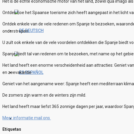
Het is de echte economische motor van het land, zowel qua imago al
Ontdek hoe het Spaanse toerisme zich heeft aangepast in het licht va
Ontdek enkele van de vele redenen om Spanje te bezoeken, waaronder
DEUTSCH
onderstrepen.
U zult ook enkele van de vele voordelen ontdekken die Spanje biedt v
Spanje biedt tal van redenen om te bezoeken, met name op het gebie
Het land heeft een enorme verscheidenheid aan attracties: Geniet van
en zeevakantie.
ESPAÑOL
Geniet van het aangename weer: Spanje heeft een mediterraan klima
De zomers zijn warm en de winters zijn mild.
Het land heeft maar liefst 365 zonnige dagen per jaar, waardoor Spa
Meer informatie mail ons
Etiquetas