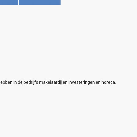
ing Spanje
Ter overname Spanje
ebben in de bedrijfs makelaardij en investeringen en horeca.