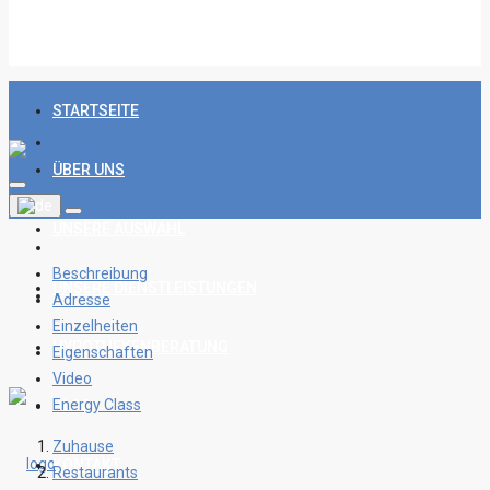
STARTSEITE
ÜBER UNS
UNSERE AUSWAHL
Beschreibung
UNSERE DIENSTLEISTUNGEN
Adresse
Einzelheiten
HYPOTHEKENBERATUNG
Eigenschaften
Video
Energy Class
BLOG
Zuhause
KONTAKT
Restaurants