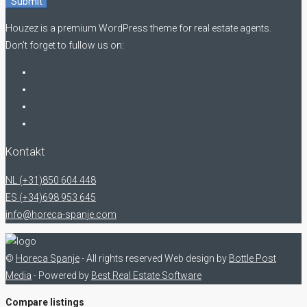
Submit
Houzez is a premium WordPress theme for real estate agents.
Don’t forget to fullow us on:
Kontakt
NL (+31)850 604 448
ES (+34)698 953 645
info@horeca-spanje.com
©
Horeca Spanje
- All rights reserved
Web design by
Bottle Post
Media
- Powered by
Best Real Estate Software
Compare listings