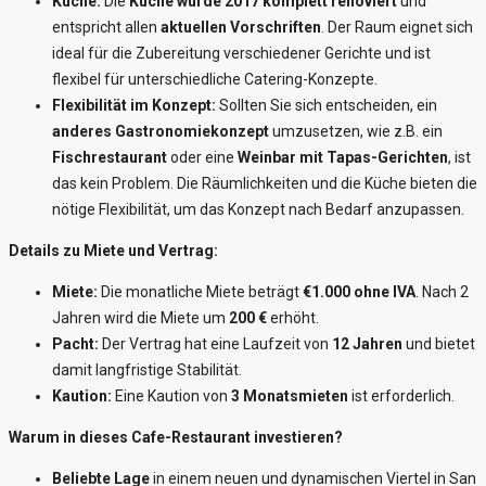
Küche:
Die
Küche wurde 2017 komplett renoviert
und
entspricht allen
aktuellen Vorschriften
. Der Raum eignet sich
ideal für die Zubereitung verschiedener Gerichte und ist
flexibel für unterschiedliche Catering-Konzepte.
Flexibilität im Konzept:
Sollten Sie sich entscheiden, ein
anderes Gastronomiekonzept
umzusetzen, wie z.B. ein
Fischrestaurant
oder eine
Weinbar mit Tapas-Gerichten
, ist
das kein Problem. Die Räumlichkeiten und die Küche bieten die
nötige Flexibilität, um das Konzept nach Bedarf anzupassen.
Details zu Miete und Vertrag:
Miete:
Die monatliche Miete beträgt
€1.000 ohne IVA
. Nach 2
Jahren wird die Miete um
200 €
erhöht.
Pacht:
Der Vertrag hat eine Laufzeit von
12 Jahren
und bietet
damit langfristige Stabilität.
Kaution:
Eine Kaution von
3 Monatsmieten
ist erforderlich.
Warum in dieses Cafe-Restaurant investieren?
Beliebte Lage
in einem neuen und dynamischen Viertel in San