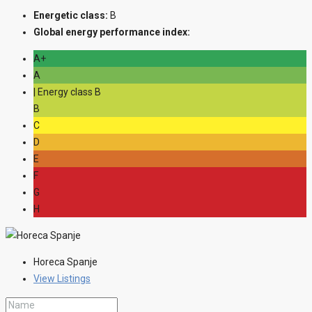
Energetic class:
B
Global energy performance index:
A+
A
| Energy class B
B
C
D
E
F
G
H
Horeca Spanje
View Listings