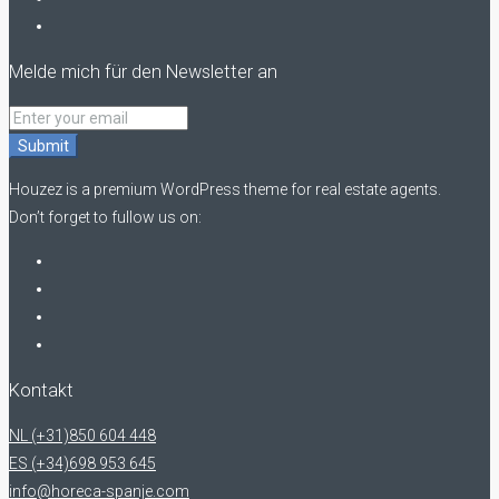
Melde mich für den Newsletter an
Submit
Houzez is a premium WordPress theme for real estate agents.
Don’t forget to fullow us on:
Kontakt
NL (+31)850 604 448
ES (+34)698 953 645
info@horeca-spanje.com