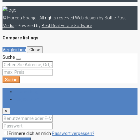
©
Horeca Spanje
- All rights reserved
Web design by
Bottle Post
Media
- Powered by
Best Real Estate Software
Compare listings
Vergleichen
Close
Suche
Suche
Anmeldung
Registrieren
×
Erinnere dich an mich
Passwort vergessen?