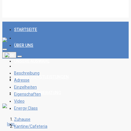
STARTSEITE
ÜBER UNS
UNSERE AUSWAHL
Beschreibung
UNSERE DIENSTLEISTUNGEN
Adresse
Einzelheiten
HYPOTHEKENBERATUNG
Eigenschaften
Video
Energy Class
BLOG
Zuhause
KONTAKT
Kantine/Cafeteria