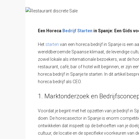
Een Horeca
Bedrijf Starten
in Spanje: Een Gids v
Het
starten
van een horeca bedrijf in Spanje is een aa
wereldberoemde Spaanse klimaat, de levendige cultu
zowel lokale als internationale bezoekers, wat de ho
restaurant, café, bar of hotel wilt beginnen, er zijn
horeca bedrijf in Spanje te starten. In dit artikel b
horeca bedrijf als CEO.
1. Marktonderzoek en Bedrijfsconcep
Voordat je begint met het opzetten van je bedrijf in
doen. De horecasector in Spanje is enorm competitief
ontwikkelen dat inspeelt op de behoeften van je doelgr
cultuur, de locatie en de specifieke voorkeuren van de