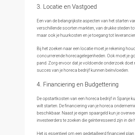
3. Locatie en Vastgoed
Een van de belangrijkste aspecten van het starten van 
verschillende soorten markten, van drukke steden tot 
maar ook je huurkosten en je toegang tot leverancier
Bij het zoeken naar een locatie moet je rekening hou
concurrerende horecagelegenheden. Ook moet je goe
pand. Zorg ervoor dat je voldoende onderzoek doet na
succes van je horeca bedrijf kunnen beïnvloeden.
4. Financiering en Budgettering
De opstartkosten van een horeca bedrijf in Spanje kunn
wilt starten. De financiering van je horeca ondernemin
beschikbaar. Naast je eigen spaargeld kun je overwe
investeerders te zoeken die geïnteresseerd zijn in de
Het is essentieel om een gedetailleerd financieel pla