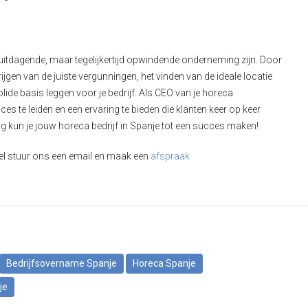
 uitdagende, maar tegelijkertijd opwindende onderneming zijn. Door
jgen van de juiste vergunningen, het vinden van de ideale locatie
lide basis leggen voor je bedrijf. Als CEO van je horeca
s te leiden en een ervaring te bieden die klanten keer op keer
ing kun je jouw horeca bedrijf in Spanje tot een succes maken!
eel stuur ons een email en maak een
afspraak
Bedrijfsovername Spanje
Horeca Spanje
je