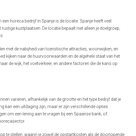
een horeca bedrijf in Spanje is de locatie. Spanje heeft veel
rustige kustplaatsen. De locatie bepaalt niet alleen je doelgroep,
s.
den met de nabijheid van toeristische attracties, woonwijken, en
d kijken naar de huurvoorwaarden en de algehele staat van het
ar de wijk, het voetverkeer, en andere factoren die de kans op
en variëren, afhankelijk van de grootte en het type bedrijf dat je
g kan een uitdaging zijn, maar er zijn verschillende opties
gen om een lening aan te vragen bij een Spaanse bank, of
 horecasector.
n op te stellen, waarin je zowel de opstartkosten als de doorlopende