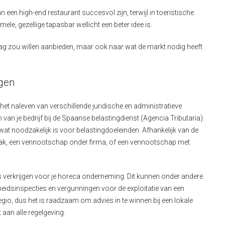
 een high-end restaurant succesvol zijn, terwijl in toeristische
le, gezellige tapasbar wellicht een beter idee is.
 graag zou willen aanbieden, maar ook naar wat de markt nodig heeft
ngen
 het naleven van verschillende juridische en administratieve
n van je bedrijf bij de Spaanse belastingdienst (Agencia Tributaria).
at noodzakelijk is voor belastingdoeleinden. Afhankelijk van de
aak, een vennootschap onder firma, of een vennootschap met
es verkrijgen voor je horeca onderneming. Dit kunnen onder andere
idsinspecties en vergunningen voor de exploitatie van een
egio, dus het is raadzaam om advies in te winnen bij een lokale
 aan alle regelgeving.