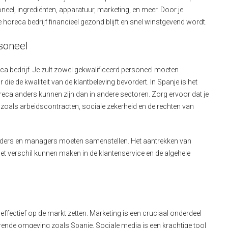
eel, ingrediënten, apparatuur, marketing, en meer. Door je
e horeca bedrijf financieel gezond blijft en snel winstgevend wordt.
rsoneel
eca bedrijf. Je zult zowel gekwalificeerd personeel moeten
die de kwaliteit van de klantbeleving bevordert. In Spanje is het
reca anders kunnen zijn dan in andere sectoren. Zorg ervoor dat je
 zoals arbeidscontracten, sociale zekerheid en de rechten van
enders en managers moeten samenstellen. Het aantrekken van
het verschil kunnen maken in de klantenservice en de algehele
f effectief op de markt zetten. Marketing is een cruciaal onderdeel
erende omgeving zoals Spanje. Sociale media is een krachtige tool