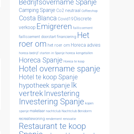
Bedrijfsovername Spanje
Camping Spanje
Co2 neutraal
Coffeeshop
Costa Blanca
Discrete
Covid19
Emigreren
verkoop
faillissement
Het
faillissement doorstart
financiering
roer om
Horeca advies
het roer om
horeca bedrijf starten in Spanje
horeca kengetallen
Horeca Spanje
Horeca te koop
Hotel overname spanje
Hotel te koop Spanje
Ik
hypotheek spanje
vertrek
Investering
Investering Spanje
kopen
makelaar
spanje
nachtclub
Nachtclub Benidorm
recreatiewoning
rendement
renovatie
Restaurant te koop