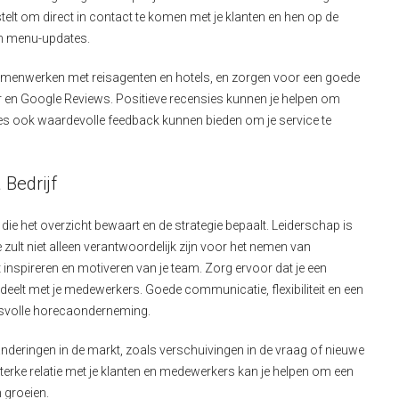
elt om direct in contact te komen met je klanten en hen op de
n menu-updates.
menwerken met reisagenten en hotels, en zorgen voor een goede
r en Google Reviews. Positieve recensies kunnen je helpen om
sies ook waardevolle feedback kunnen bieden om je service te
 Bedrijf
 die het overzicht bewaart en de strategie bepaalt. Leiderschap is
 zult niet alleen verantwoordelijk zijn voor het nemen van
 inspireren en motiveren van je team. Zorg ervoor dat je een
sie deelt met je medewerkers. Goede communicatie, flexibiliteit en een
esvolle horecaonderneming.
randeringen in de markt, zoals verschuivingen in de vraag of nieuwe
terke relatie met je klanten en medewerkers kan je helpen om een
n groeien.