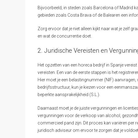
Bijvoorbeeld, in steden zoals Barcelona of Madrid kan
gebieden zoals Costa Brava of de Balearen een informe
Zorg ervoor dat je niet alleen kijkt naar wat je zelf
en wat de concurrentie doet.
2. Juridische Vereisten en Vergunni
Het opzetten van een horeca bedrijf in Spanje vereist
vereisten. Een van de eerste stappen is het registrere
Hier moet je een belastingnummer (NIF) aanvragen, w
bedrijfsstructuur, kun je kiezen voor een eenmansz
beperkte aansprakelijkheid (S.L.).
Daarnaast moet je de juiste vergunningen en licenti
vergunningen voor de verkoop van alcohol, gezondhe
commercieel pand zijn. Dit proces kan variëren per r
juridisch adviseur om ervoor te zorgen dat je voldoet