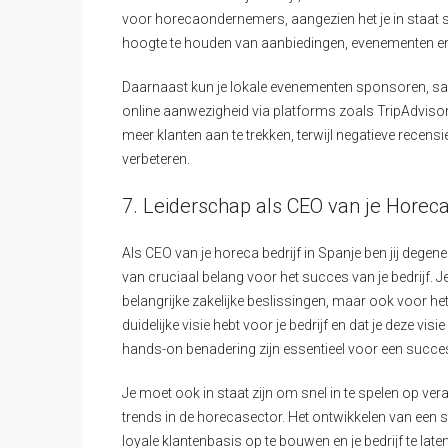
voor horecaondernemers, aangezien het je in staat st
hoogte te houden van aanbiedingen, evenementen e
Daarnaast kun je lokale evenementen sponsoren, sa
online aanwezigheid via platforms zoals TripAdviso
meer klanten aan te trekken, terwijl negatieve recen
verbeteren.
7. Leiderschap als CEO van je Horeca
Als CEO van je horeca bedrijf in Spanje ben jij degene
van cruciaal belang voor het succes van je bedrijf. Je
belangrijke zakelijke beslissingen, maar ook voor het
duidelijke visie hebt voor je bedrijf en dat je deze vi
hands-on benadering zijn essentieel voor een succ
Je moet ook in staat zijn om snel in te spelen op ve
trends in de horecasector. Het ontwikkelen van een s
loyale klantenbasis op te bouwen en je bedrijf te late