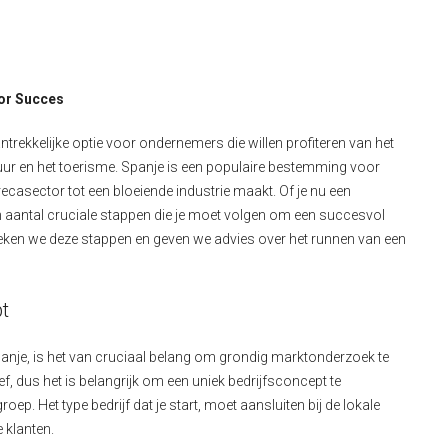
oor Succes
ntrekkelijke optie voor ondernemers die willen profiteren van het
ur en het toerisme. Spanje is een populaire bestemming voor
recasector tot een bloeiende industrie maakt. Of je nu een
 een aantal cruciale stappen die je moet volgen om een succesvol
espreken we deze stappen en geven we advies over het runnen van een
t
 Spanje, is het van cruciaal belang om grondig marktonderzoek te
, dus het is belangrijk om een uniek bedrijfsconcept te
oep. Het type bedrijf dat je start, moet aansluiten bij de lokale
 klanten.