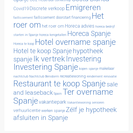
Coffeeshop
Emigreren
Discrete verkoop
Covid19
Het
faillissement doorstart
financiering
faillissement
roer om
Horeca advies
het roer om
horeca bedrijf
Horeca Spanje
starten in Spanje
horeca kengetallen
Hotel overname spanje
Horeca te koop
hypotheek
Hotel te koop Spanje
Ik vertrek
Investering
spanje
Investering Spanje
makelaar
kopen spanje
recreatiewoning
nachtclub
Nachtclub Benidorm
rendement
renovatie
Restaurant te koop Spanje
sale
Ter overname
and leaseback
Spain
Spanje
vakantiepark
Vakantiewoning senioren
Zélf je hypotheek
verhuurlicentie
werken spanje
afsluiten in Spanje