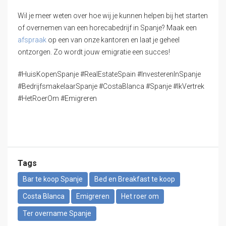
Wil je meer weten over hoe wij je kunnen helpen bij het starten
of overnemen van een horecabedrijf in Spanje? Maak een
afspraak
op een van onze kantoren en laat je geheel
ontzorgen. Zo wordt jouw emigratie een succes!
#HuisKopenSpanje #RealEstateSpain #InvesterenInSpanje
#BedrijfsmakelaarSpanje #CostaBlanca #Spanje #IkVertrek
#HetRoerOm #Emigreren
Tags
Bar te koop Spanje
Bed en Breakfast te koop
Costa Blanca
Emigreren
Het roer om
Ter overname Spanje