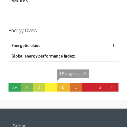
Features
Energy Class
Energetic class:
D
Global energy performance index:
| Energy class D
A+
A
B
C
D
E
F
G
H
Social