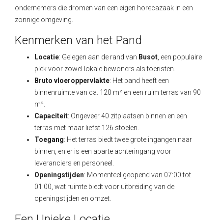
ondernemers die dromen van een eigen horecazaak in een
zonnige omgeving.
Kenmerken van het Pand
Locatie
: Gelegen aan de rand van
Busot
, een populaire
plek voor zowel lokale bewoners als toeristen.
Bruto vloeroppervlakte
: Het pand heeft een
binnenruimte van ca. 120 m² en een ruim terras van 90
m².
Capaciteit
: Ongeveer 40 zitplaatsen binnen en een
terras met maar liefst 126 stoelen.
Toegang
: Het terras biedt twee grote ingangen naar
binnen, en er is een aparte achteringang voor
leveranciers en personeel.
Openingstijden
: Momenteel geopend van 07:00 tot
01:00, wat ruimte biedt voor uitbreiding van de
openingstijden en omzet.
Een Unieke Locatie