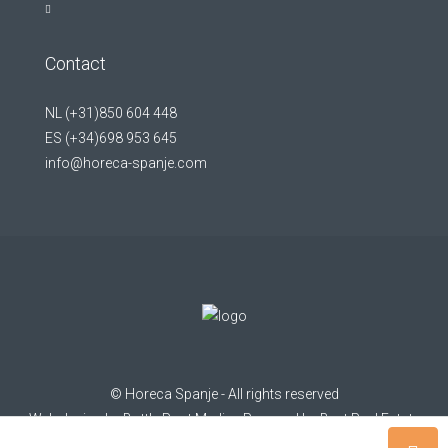
Contact
NL (+31)850 604 448
ES (+34)698 953 645
info@horeca-spanje.com
©
Horeca Spanje
- All rights reserved
Web design by
Bottle Post Media
- Powered by
Best Real Estate
Software