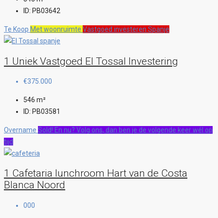
ID:
PB03642
Te Koop
Met woonruimte
Vastgoed investeren Spanje
1 Uniek Vastgoed El Tossal Investering
€375.000
546
m²
ID:
PB03581
Overname
Sold! En nu? Volg ons, dan ben je de volgende keer wél op
tijd
1 Cafetaria lunchroom Hart van de Costa
Blanca Noord
000