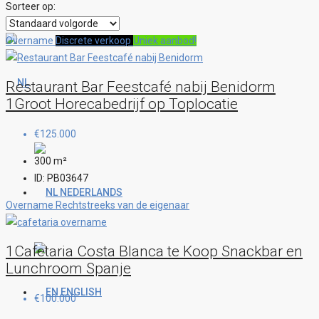
Sorteer op:
Overname
Discrete verkoop
Uniek aanbod!
Restaurant Bar Feestcafé nabij Benidorm
1Groot Horecabedrijf op Toplocatie
€125.000
300
m²
ID:
PB03647
NEDERLANDS
Overname
Rechtstreeks van de eigenaar
1Cafetaria Costa Blanca te Koop Snackbar en
Lunchroom Spanje
ENGLISH
€100.000