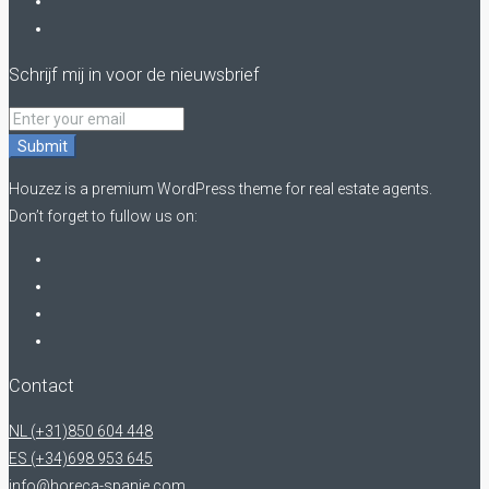
Schrijf mij in voor de nieuwsbrief
Submit
Houzez is a premium WordPress theme for real estate agents.
Don’t forget to fullow us on:
Contact
NL (+31)850 604 448
ES (+34)698 953 645
info@horeca-spanje.com