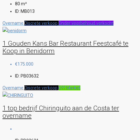
80
m²
ID:
MB013
Overname
Discrete verkoop
Onder voorbehoud verkocht
1 Gouden Kans Bar Restaurant Feestcafé te
Koop in Benidorm
€175.000
ID:
PB03632
Overname
Discrete verkoop
Off Market
1 top bedrijf Chiringuito aan de Costa ter
overname