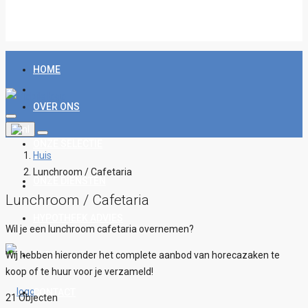
HOME
OVER ONS
ONZE SELECTIE
Huis
Lunchroom / Cafetaria
ONZE DIENSTEN
Lunchroom / Cafetaria
HYPOTHEEK ADVIES
Wil je een lunchroom cafetaria overnemen?
Wij hebben hieronder het complete aanbod van horecazaken te
BLOG
koop of te huur voor je verzameld!
CONTACT
21 Objecten