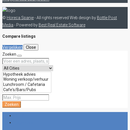
©
Horeca Spanje
- All rights reserved
Web design by
Bottle Post
Media
- Powered by
Best Real Estate Software
Compare listings
Vergelijken
Close
Zoeken
Zoeken
Log in
Registreren