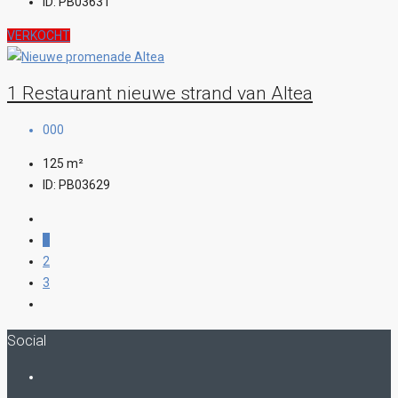
ID:
PB03631
VERKOCHT
1 Restaurant nieuwe strand van Altea
000
125
m²
ID:
PB03629
1
2
3
Social