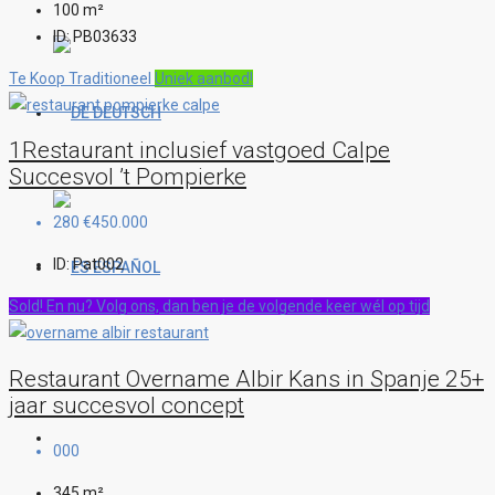
100
m²
ID:
PB03633
Te Koop
Traditioneel
Uniek aanbod!
DEUTSCH
1Restaurant inclusief vastgoed Calpe
Succesvol ’t Pompierke
280
€450.000
ID:
Pat002
ESPAÑOL
Sold! En nu? Volg ons, dan ben je de volgende keer wél op tijd
Restaurant Overname Albir Kans in Spanje 25+
jaar succesvol concept
000
345
m²