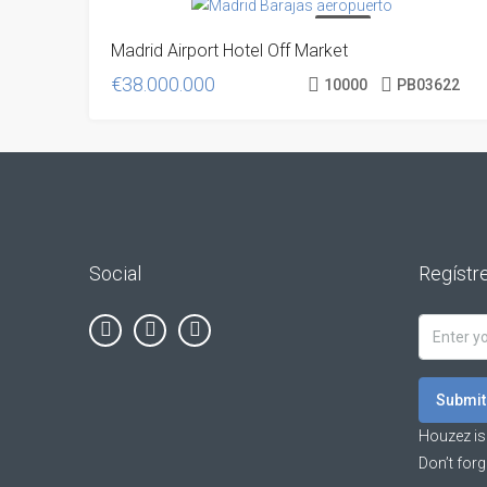
VENDIDO
Madrid Airport Hotel Off Market
€38.000.000
10000
PB03622
Social
Regístre
Submit
Houzez is
Don’t forg