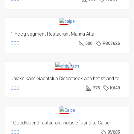
BEN JE DE
VOLGENDE
KEER WÉL
OP TIJD
VERKOCHT
1 Hoog segment Restaurant Marina Alta
000
500
PB03626
VERKOCHT
Unieke kans Nachtclub Discotheek aan het strand te koop in de Costa Blanca
000
775
K649
VERKOCHT
1Goedlopend restaurant inclusief pand te Calpe
000
BV005