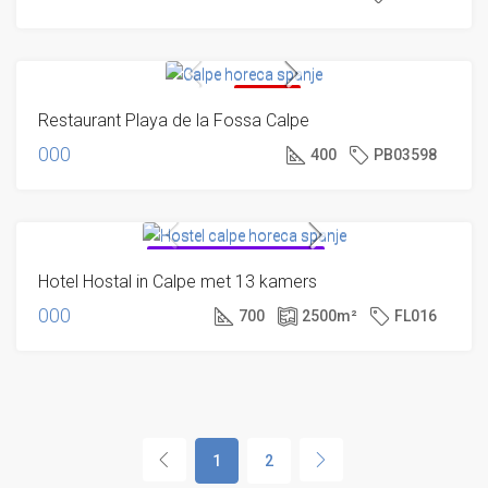
VERKOCHT
Restaurant Playa de la Fossa Calpe
000
400
PB03598
ONDER VOORBEHOUD VERKOCHT
Hotel Hostal in Calpe met 13 kamers
000
700
2500
m²
FL016
1
2