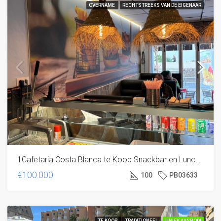
OVERNAME
RECHTSTREEKS VAN DE EIGENAAR
1Cafetaria Costa Blanca te Koop Snackbar en Lunchroom Spanje
€100.000
100
PB03633
TE KOOP
TRADITIONEEL
UNIEK AANBOD!