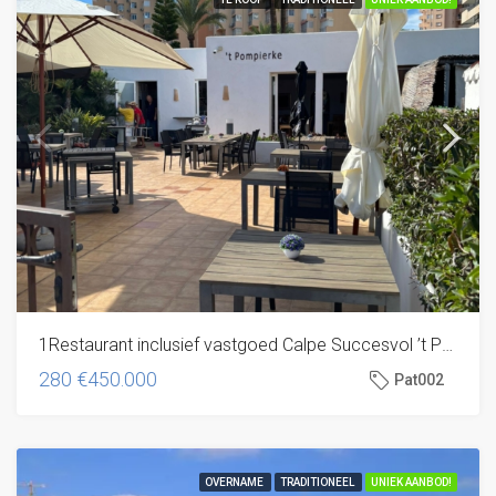
1Restaurant inclusief vastgoed Calpe Succesvol ’t Pompierke
280
€450.000
Pat002
OVERNAME
TRADITIONEEL
UNIEK AANBOD!