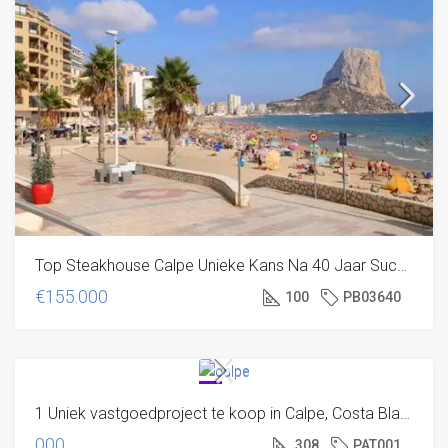
Top Steakhouse Calpe Unieke Kans Na 40 Jaar Succes
€155.000
100
PB03640
SOLD! EN
1 Uniek vastgoedproject te koop in Calpe, Costa Blanca
NU? VOLG
ONS, DAN
000
308
PAT001