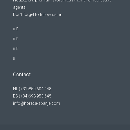
Houzez is a premium WordPress theme for real estate
agents.
Don’t forget to fullow us on:
Contact
NL (+31)850 604 448
ES (+34)698 953 645
info@horeca-spanje.com